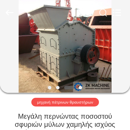
Machinery
CO.Ltd.
All
Rights
Reserved.
Developed
by
ECER
ΣΠΊΤΙ
ΠΡΟΪΌΝΤΑ
ΒΊΝΤΕΟ
VR
ΠΑΡΟΥΣΙΆΣΤΕ
μηχανή πέτρινων θραυστήρων
ΠΕΡΊΠΟΥ
Μεγάλη περνώντας ποσοστού
ΕΜΕΊΣ
σφυριών μύλων χαμηλής ισχύος