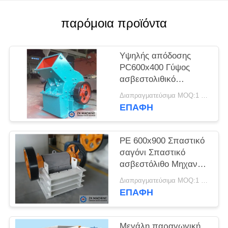
ΖΗΤΉΣΤΕ
παρόμοια προϊόντα
ΈΝΑ
ΑΠΌΣΠΑΣΜΑ
Υψηλής απόδοσης
PC600x400 Γύψος
ασβεστολιθικό
SITEMAP
σφυροκόπημα για
Διαπραγματεύσιμα MOQ:1 ομάδα
πώληση
ΕΠΑΦΉ
ΠΟΛΙΤΙΚΉ
ΑΠΟΡΡΉΤΟΥ
PE 600x900 Σπαστικό
σαγόνι Σπαστικό
ασβεστόλιθο Μηχανή
υψηλής απόδοσης
Διαπραγματεύσιμα MOQ:1 σύνολο
Αξιόπιστες συνθήκες
ΕΠΑΦΉ
εργασίας
Μεγάλη παραγωγική