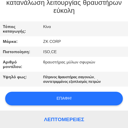
κατανάλωση λειτουργίας θραυστήρων
ΓΎΡΟΣ
εύκολη
ΕΡΓΟΣΤΑΣΊΩΝ
Τόπος
Κίνα
καταγωγής:
ΠΟΙΟΤΙΚΌΣ
Μάρκα:
ZK CORP
ΈΛΕΓΧΟΣ
Πιστοποίηση:
ISO,CE
Αριθμό
θραυστήρας μύλων σφυριών
ΜΑΣ
μοντέλου:
ΕΛΆΤΕ
Υψηλό φως:
,
Πέτρινος θραυστήρας σαγονιών
συντετριμμένος εξοπλισμός πετρών
ΣΕ
ΕΠΑΦΉ
ΕΠΑΦΉ!
ΜΕ
ΛΕΠΤΟΜΈΡΕΙΕΣ
ΕΙΔΉΣΕΙΣ