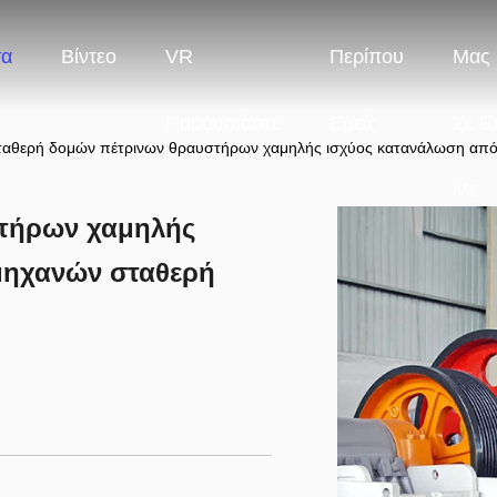
τα
Βίντεο
VR
Περίπου
Μας 
Παρουσιάστε
Εμείς
Σε Ε
ταθερή δομών πέτρινων θραυστήρων χαμηλής ισχύος κατανάλωση απ
Με
στήρων χαμηλής
μηχανών σταθερή