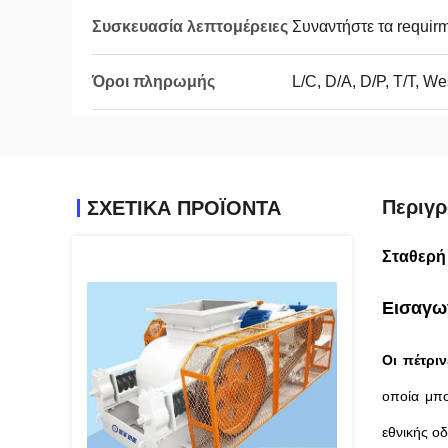
Συσκευασία λεπτομέρειες
Συναντήστε τα requi
Όροι πληρωμής
L/C, D/A, D/P, T/T, 
Περιγρ
ΣΧΕΤΙΚΑ ΠΡΟΪΟΝΤΑ
Σταθερή
Εισαγω
Οι πέτρι
οποία μπο
εθνικής ο