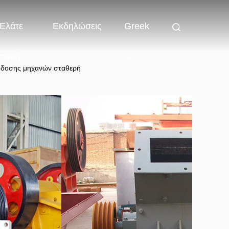
Ελάτε
Εκδηλώσεις
Greek
παφή
όδοσης μηχανών σταθερή