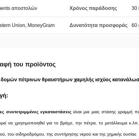
rments αποστολών
Χρόνος παράδοσης
30 
Western Union, MoneyGram
Δυνατότητα προσφοράς
60 
αφή του προϊόντος
 δομών πέτρινων θραυστήρων χαμηλής ισχύος κατανάλω
γή:
νες συντετριμμένες εγκαταστάσεις
είναι μια μιας στάσης γραμμή π
ρεί να χρησιμοποιηθεί για το βράχο, την πέτρα, το μετάλλευμα κ.λπ
δού, του σιδηροδρόμου, της συντήρησης νερού και της χημικής ουσίας