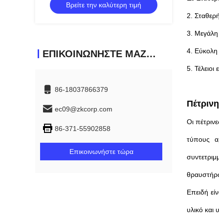
Βρείτε την καλύτερη τιμή
2. Σταθερ
3. Μεγάλη
4. Εύκολη
ΕΠΙΚΟΙΝΩΝΉΣΤΕ ΜΑΖΊ ΜΑΣ
5. Τέλειοι
86-18037866379
Πέτριν
ec09@zkcorp.com
Οι πέτρινε
86-371-55902858
τύπους α
Επικοινωνήστε τώρα
συντετριμ
θραυστήρω
Επειδή εί
υλικό και