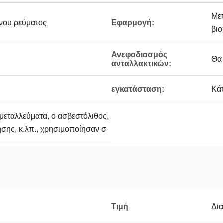
Μετ
νου ρεύματος
Εφαρμογή:
βιο
Ανεφοδιασμός
Θα
ανταλλακτικών:
εγκατάσταση:
Κάτ
 μεταλλεύματα, ο ασβεστόλιθος,
σης, κ.λπ., χρησιμοποίησαν σ
Τιμή
Δι