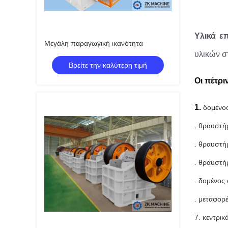
Υλικά ε
Μεγάλη παραγωγική ικανότητα
υλικών σ
Βρείτε την καλύτερη τιμή
Οι πέτρι
1.
δομένο
. θραυστή
. θραυστή
. θραυστή
. δομένος
. μεταφορ
7. κεντρικ