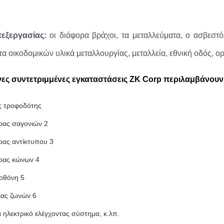
πεξεργασίας:
οι διάφορα βράχοι, τα μεταλλεύματα, ο ασβεστό
τα οικοδομικών υλικά μεταλλουργίας, μεταλλεία, εθνική οδός, ο
νες συντετριμμένες εγκαταστάσεις ZK Corp περιλαμβάνουν
ς τροφοδότης
ρας σαγονιών 2
ρας αντίκτυπου 3
ρας κώνων 4
 οθόνη 5
έας ζωνών 6
ά ηλεκτρικό ελέγχοντας σύστημα, κ.λπ.