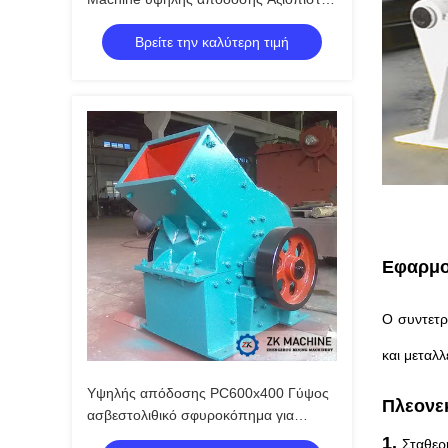
συνθήκες εργασίας
Βρείτε την καλύτερη τιμή
Εφαρμο
Ο συντετρ
και μεταλ
Υψηλής απόδοσης PC600x400 Γύψος
Πλεονε
ασβεστολιθικό σφυροκόπημα για
πώληση
1.
Σταθερ