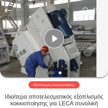
Machinery
CO.Ltd.
All
Rights
Reserved.
Developed
by
ECER
ΣΠΊΤΙ
ΠΡΟΪΌΝΤΑ
ΒΊΝΤΕΟ
VR
ΠΑΡΟΥΣΙΆΣΤΕ
Εξοπλισμός κοκκιοποίησης
ΠΕΡΊΠΟΥ
Ιδιαίτερα αποτελεσματικός εξοπλισμός
ΕΜΕΊΣ
κοκκιοποίησης για LECA συνολική