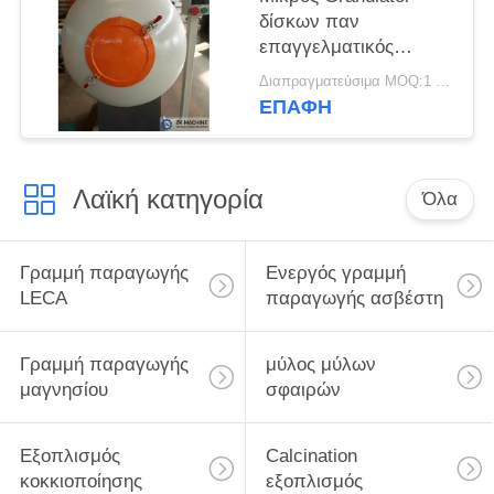
δίσκων παν
επαγγελματικός
αξιόπιστος μεγάλης
Διαπραγματεύσιμα MOQ:1 σύνολο
περιεκτικότητας
ΕΠΑΦΉ
εξοπλισμού
Λαϊκή κατηγορία
Όλα
Γραμμή παραγωγής
Ενεργός γραμμή
LECA
παραγωγής ασβέστη
Γραμμή παραγωγής
μύλος μύλων
μαγνησίου
σφαιρών
Εξοπλισμός
Calcination
κοκκιοποίησης
εξοπλισμός