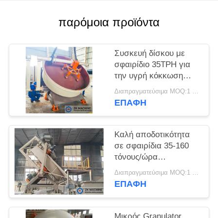
ΖΗΤΉΣΤΕ
παρόμοια προϊόντα
ΈΝΑ
ΑΠΌΣΠΑΣΜΑ
Συσκευή δίσκου με
σφαιρίδιο 35TPH για
την υγρή κόκκωση
SITEMAP
σκόνης
Διαπραγματεύσιμα MOQ:1 σύνολο
συμπυκνώματος
ΕΠΑΦΉ
ΠΟΛΙΤΙΚΉ
ΑΠΟΡΡΉΤΟΥ
Καλή αποδοτικότητα
σε σφαιρίδια 35-160
τόνους/ώρα
Εξοπλισμός
Διαπραγματεύσιμα MOQ:1 σύνολο
σφαιριδίωσης δίσκου
ΕΠΑΦΉ
σιδήρου σε σκόνη
Μικρός Granulator