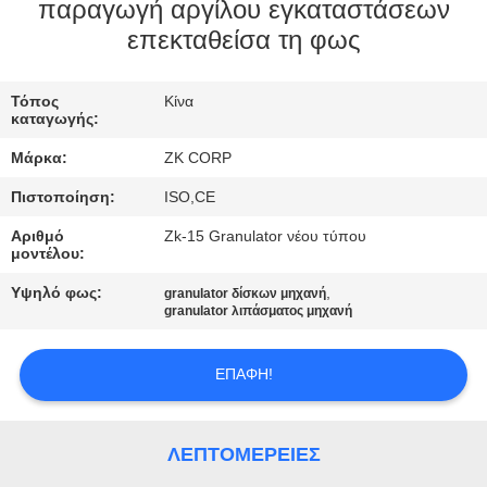
παραγωγή αργίλου εγκαταστάσεων
ΓΎΡΟΣ
επεκταθείσα τη φως
ΕΡΓΟΣΤΑΣΊΩΝ
Τόπος
Κίνα
καταγωγής:
ΠΟΙΟΤΙΚΌΣ
Μάρκα:
ZK CORP
ΈΛΕΓΧΟΣ
Πιστοποίηση:
ISO,CE
Αριθμό
Zk-15 Granulator νέου τύπου
ΜΑΣ
μοντέλου:
ΕΛΆΤΕ
Υψηλό φως:
,
granulator δίσκων μηχανή
granulator λιπάσματος μηχανή
ΣΕ
ΕΠΑΦΉ
ΕΠΑΦΉ!
ΜΕ
ΛΕΠΤΟΜΈΡΕΙΕΣ
ΕΙΔΉΣΕΙΣ