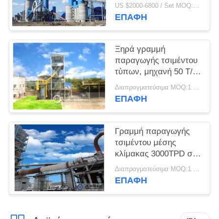
εύκολη λειτουργία
US $2000-6800 / Set MOQ:1 ομάδα
εγκαταστάσεων
ΖΗΤΉΣΤΕ
ΕΠΑΦΉ
λείανσης τσιμέντου
ΈΝΑ
ΑΠΌΣΠΑΣΜΑ
Ξηρά γραμμή
παραγωγής τσιμέντου
τύπων, μηχανή 50 T/D
SITEMAP
εργοστασίων
Διαπραγματεύσιμα MOQ:1 ομάδα
τσιμέντου - 1500 T/D
ΕΠΑΦΉ
ΠΟΛΙΤΙΚΉ
ΑΠΟΡΡΉΤΟΥ
Γραμμή παραγωγής
τσιμέντου μέσης
κλίμακας 3000TPD στη
με το κλειδί στο χέρι
Διαπραγματεύσιμα MOQ:1 σύνολο
βάση
ΕΠΑΦΉ