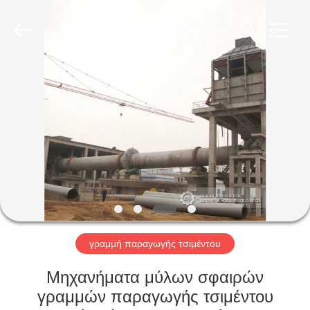
Machinery
CO.Ltd.
All
Rights
Reserved.
Developed
by
ECER
ΣΠΊΤΙ
ΠΡΟΪΌΝΤΑ
ΒΊΝΤΕΟ
VR
ΠΑΡΟΥΣΙΆΣΤΕ
γραμμή παραγωγής τσιμέντου
ΠΕΡΊΠΟΥ
Μηχανήματα μύλων σφαιρών
ΕΜΕΊΣ
γραμμών παραγωγής τσιμέντου