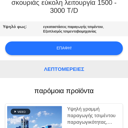
σκουριάς εύκολη λειτουργία 1500 -
ΓΎΡΟΣ
3000 T/D
ΕΡΓΟΣΤΑΣΊΩΝ
Υψηλό φως:
,
εγκαταστάσεις παραγωγής τσιμέντου
Εξοπλισμός τσιμεντοβιομηχανίας
ΠΟΙΟΤΙΚΌΣ
ΈΛΕΓΧΟΣ
ΕΠΑΦΉ!
ΜΑΣ
ΛΕΠΤΟΜΈΡΕΙΕΣ
ΕΛΆΤΕ
ΣΕ
παρόμοια προϊόντα
ΕΠΑΦΉ
ΜΕ
Υψηλή γραμμή
παραγωγής τσιμέντου
ΕΙΔΉΣΕΙΣ
παραγωγικότητας,