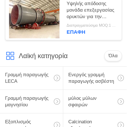
Υψηλής απόδοσης
μονάδα επεξεργασίας
ορυκτών για την
επεξεργασία μετάλλου
Διαπραγματεύσιμα MOQ:1 ομάδα
χρυσού/σιδήρου/
ΕΠΑΦΉ
χαλκού
Λαϊκή κατηγορία
Όλα
Γραμμή παραγωγής
Ενεργός γραμμή
LECA
παραγωγής ασβέστη
Γραμμή παραγωγής
μύλος μύλων
μαγνησίου
σφαιρών
Εξοπλισμός
Calcination