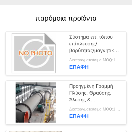
ΖΗΤΉΣΤΕ
παρόμοια προϊόντα
ΈΝΑ
ΑΠΌΣΠΑΣΜΑ
Σύστημα επί τόπου
επίπλευσης/
SITEMAP
βαρύτητας/μαγνητικού
διαχωρισμού για
Διαπραγματεύσιμα MOQ:1 ομάδα
μέγιστο ποσοστό
ΠΟΛΙΤΙΚΉ
ΕΠΑΦΉ
ανάκτησης
ΑΠΟΡΡΉΤΟΥ
Προηγμένη Γραμμή
Πλύσης, Θραύσης,
Άλεσης &
Διαχωρισμού
Διαπραγματεύσιμα MOQ:1 ομάδα
Μεταλλευμάτων -
ΕΠΑΦΉ
Εξειδικευμένες Λύσεις