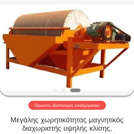
Machinery
CO.Ltd.
All
Rights
Reserved.
Developed
by
ECER
ΣΠΊΤΙ
ΠΡΟΪΌΝΤΑ
ΒΊΝΤΕΟ
VR
ΠΑΡΟΥΣΙΆΣΤΕ
Ορυκτός εξοπλισμός επεξεργασίας
ΠΕΡΊΠΟΥ
Μεγάλης χωρητικότητας μαγνητικός
ΕΜΕΊΣ
διαχωριστής υψηλής κλίσης,