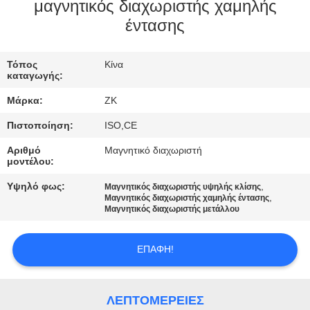
μαγνητικός διαχωριστής χαμηλής
ΓΎΡΟΣ
έντασης
ΕΡΓΟΣΤΑΣΊΩΝ
Τόπος
Κίνα
καταγωγής:
ΠΟΙΟΤΙΚΌΣ
Μάρκα:
ZK
ΈΛΕΓΧΟΣ
Πιστοποίηση:
ISO,CE
Αριθμό
Μαγνητικό διαχωριστή
ΜΑΣ
μοντέλου:
ΕΛΆΤΕ
Υψηλό φως:
,
Μαγνητικός διαχωριστής υψηλής κλίσης
,
Μαγνητικός διαχωριστής χαμηλής έντασης
ΣΕ
Μαγνητικός διαχωριστής μετάλλου
ΕΠΑΦΉ
ΜΕ
ΕΠΑΦΉ!
ΕΙΔΉΣΕΙΣ
ΛΕΠΤΟΜΈΡΕΙΕΣ