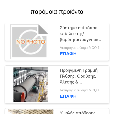
ΖΗΤΉΣΤΕ
παρόμοια προϊόντα
ΈΝΑ
ΑΠΌΣΠΑΣΜΑ
Σύστημα επί τόπου
επίπλευσης/
βαρύτητας/μαγνητικού
SITEMAP
διαχωρισμού για
Διαπραγματεύσιμα MOQ:1 ομάδα
μέγιστο ποσοστό
ΕΠΑΦΉ
ΠΟΛΙΤΙΚΉ
ανάκτησης
ΑΠΟΡΡΉΤΟΥ
Προηγμένη Γραμμή
Πλύσης, Θραύσης,
Άλεσης &
Διαχωρισμού
Διαπραγματεύσιμα MOQ:1 ομάδα
Μεταλλευμάτων -
ΕΠΑΦΉ
Εξειδικευμένες Λύσεις
Υψηλής απόδοσης