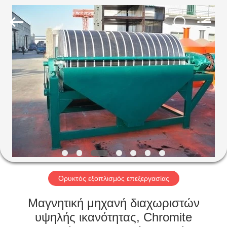
Machinery
CO.Ltd.
All
Rights
Reserved.
Developed
by
ECER
ΣΠΊΤΙ
ΠΡΟΪΌΝΤΑ
ΒΊΝΤΕΟ
VR
ΠΑΡΟΥΣΙΆΣΤΕ
Ορυκτός εξοπλισμός επεξεργασίας
ΠΕΡΊΠΟΥ
Μαγνητική μηχανή διαχωριστών
ΕΜΕΊΣ
υψηλής ικανότητας, Chromite