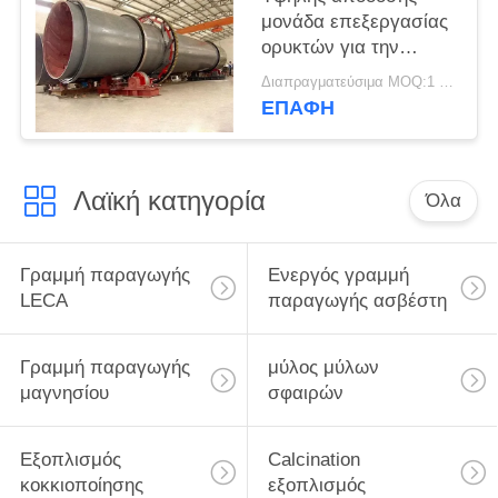
μονάδα επεξεργασίας
ορυκτών για την
επεξεργασία μετάλλου
Διαπραγματεύσιμα MOQ:1 ομάδα
χρυσού/σιδήρου/
ΕΠΑΦΉ
χαλκού
Λαϊκή κατηγορία
Όλα
Γραμμή παραγωγής
Ενεργός γραμμή
LECA
παραγωγής ασβέστη
Γραμμή παραγωγής
μύλος μύλων
μαγνησίου
σφαιρών
Εξοπλισμός
Calcination
κοκκιοποίησης
εξοπλισμός