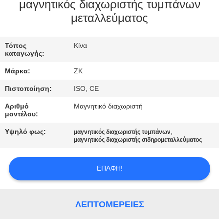
μαγνητικός διαχωριστής τυμπάνων
ΓΎΡΟΣ
μεταλλεύματος
ΕΡΓΟΣΤΑΣΊΩΝ
Τόπος
Κίνα
καταγωγής:
ΠΟΙΟΤΙΚΌΣ
Μάρκα:
ZK
ΈΛΕΓΧΟΣ
Πιστοποίηση:
ISO, CE
Αριθμό
Μαγνητικό διαχωριστή
ΜΑΣ
μοντέλου:
ΕΛΆΤΕ
Υψηλό φως:
,
μαγνητικός διαχωριστής τυμπάνων
μαγνητικός διαχωριστής σιδηρομεταλλεύματος
ΣΕ
ΕΠΑΦΉ
ΕΠΑΦΉ!
ΜΕ
ΛΕΠΤΟΜΈΡΕΙΕΣ
ΕΙΔΉΣΕΙΣ