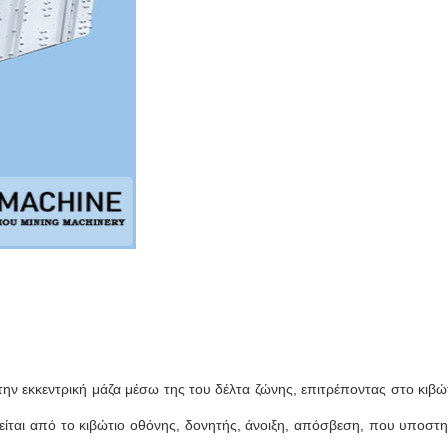
 την εκκεντρική μάζα μέσω της του δέλτα ζώνης, επιτρέποντας στο κιβώ
λείται από το κιβώτιο οθόνης, δονητής, άνοιξη, απόσβεση, που υποστη