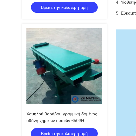
4. Υιοθετ
Βρείτε την καλύτερη τιμή
5. Εύκαμπτ
Χαμηλού θορύβου γραμμική δομένος
οθόνη χημικών ουσιών 650t/H
Βρείτε την καλύτερη τιμή