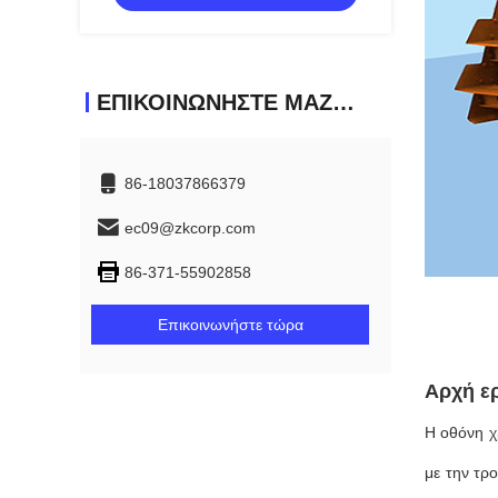
ΕΠΙΚΟΙΝΩΝΉΣΤΕ ΜΑΖΊ ΜΑΣ
86-18037866379
ec09@zkcorp.com
86-371-55902858
Επικοινωνήστε τώρα
Αρχή ε
Η οθόνη χρ
με την τρ