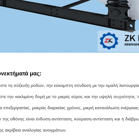
ονεκτήματά μας:
ήστε τη σύζευξη ροδών, την εύκαμπτη σύνδεση με την ομαλή λειτουργία
ήστε την κεκλιμένη δομή με το μικρές εύρος και την υψηλή συχνότητα
α επεξεργασίας, μακράς διαρκείας χρόνος, μικρή κατανάλωση ενέργεια
κό της οθόνης είναι ένδυση-αντίσταση, κούραση-αντίσταση και η διάβ
ης ακρίβεια αναλογίας ανοιγμάτων.