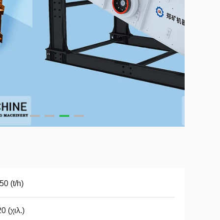
50 (t/h)
0 (χιλ.)