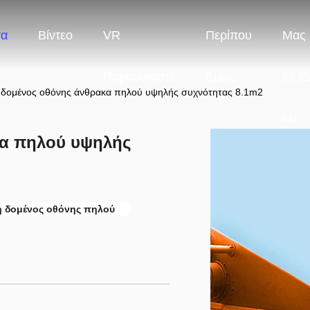
τα
Βίντεο
VR
Περίπου
Μας 
Παρουσιάστε
Εμείς
Σε Ε
δομένος οθόνης άνθρακα πηλού υψηλής συχνότητας 8.1m2
Με
κα πηλού υψηλής
 δομένος οθόνης πηλού