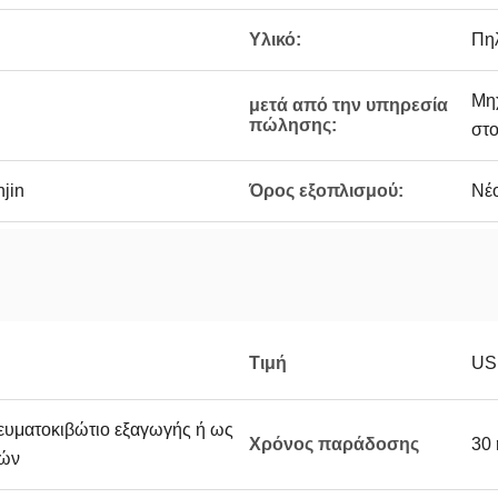
Υλικό:
Πηλ
Μηχ
μετά από την υπηρεσία
πώλησης:
στο
jin
Όρος εξοπλισμού:
Νέ
Τιμή
US
υματοκιβώτιο εξαγωγής ή ως
Χρόνος παράδοσης
30 
τών