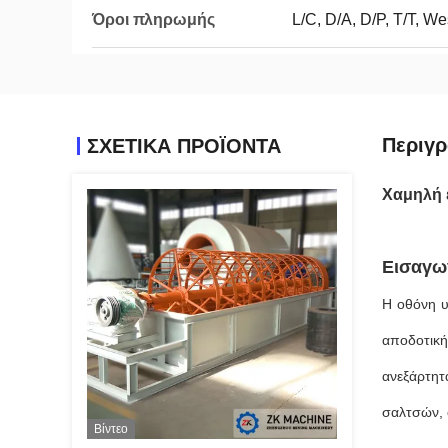
Όροι πληρωμής
L/C, D/A, D/P, T/T, 
Περιγρ
ΣΧΕΤΙΚΑ ΠΡΟΪΟΝΤΑ
Χαμηλή 
Εισαγω
Η οθόνη υ
αποδοτική
ανεξάρτητ
σαλτσών, 
Βίντεο