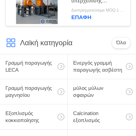
υπερχείλισης
τσιμέντου με την
Διαπραγματεύσιμα MOQ:1 ομάδα
πιστοποίηση CE του
ΕΠΑΦΉ
ISO
Λαϊκή κατηγορία
Όλα
Γραμμή παραγωγής
Ενεργός γραμμή
LECA
παραγωγής ασβέστη
Γραμμή παραγωγής
μύλος μύλων
μαγνησίου
σφαιρών
Εξοπλισμός
Calcination
κοκκιοποίησης
εξοπλισμός