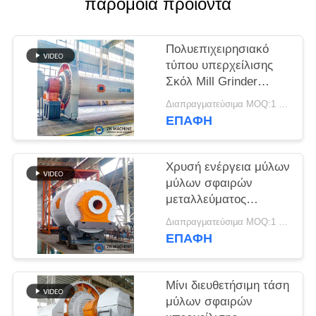
παρόμοια προϊόντα
ΖΗΤΉΣΤΕ
ΈΝΑ
Πολυεπιχειρησιακό
τύπου υπερχείλισης
ΑΠΌΣΠΑΣΜΑ
Σκόλ Mill Grinder
Alumina Micro Powder
Διαπραγματεύσιμα MOQ:1 ομάδα
SITEMAP
Ball Mill
ΕΠΑΦΉ
ΠΟΛΙΤΙΚΉ
Χρυσή ενέργεια μύλων
ΑΠΟΡΡΉΤΟΥ
μύλων σφαιρών
μεταλλεύματος
μεταλλείας - υψηλή
Διαπραγματεύσιμα MOQ:1 ομάδα
αποδοτικότητα
ΕΠΑΦΉ
λείανσης
αποταμίευσης
Μίνι διευθετήσιμη τάση
μύλων σφαιρών