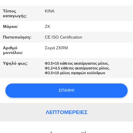
ΓΎΡΟΣ
Τόπος
ΚΙΝΑ
καταγωγής:
ΕΡΓΟΣΤΑΣΊΩΝ
Μάρκα:
ZK
Πιστοποίηση:
CE ISO Certification
ΠΟΙΟΤΙΚΌΣ
ΈΛΕΓΧΟΣ
Αριθμό
Σειρά ZKRM
μοντέλου:
Υψηλό φως:
,
Φ3.5×10 κάθετος ακατέργαστος μύλος
ΜΑΣ
,
Φ1.2×4.5 κάθετος ακατέργαστος μύλος
Φ3.5×10 μύλος σφαιρών κυλίνδρων
ΕΛΆΤΕ
ΣΕ
ΕΠΑΦΉ!
ΕΠΑΦΉ
ΜΕ
ΛΕΠΤΟΜΈΡΕΙΕΣ
ΕΙΔΉΣΕΙΣ