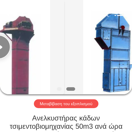
Machinery
CO.Ltd.
All
Rights
Reserved.
Developed
by
ECER
ΣΠΊΤΙ
ΠΡΟΪΌΝΤΑ
ΒΊΝΤΕΟ
VR
ΠΑΡΟΥΣΙΆΣΤΕ
Μεταβίβαση του εξοπλισμού
ΠΕΡΊΠΟΥ
Ανελκυστήρας κάδων
ΕΜΕΊΣ
τσιμεντοβιομηχανίας 50m3 ανά ώρα