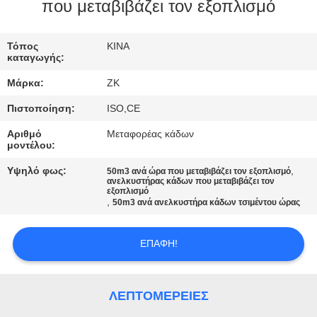
που μεταβιβάζει τον εξοπλισμό
ΓΎΡΟΣ
ΕΡΓΟΣΤΑΣΊΩΝ
Τόπος
ΚΙΝΑ
καταγωγής:
Μάρκα:
ZK
ΠΟΙΟΤΙΚΌΣ
Πιστοποίηση:
ISO,CE
ΈΛΕΓΧΟΣ
Αριθμό
Μεταφορέας κάδων
μοντέλου:
ΜΑΣ
Υψηλό φως:
,
50m3 ανά ώρα που μεταβιβάζει τον εξοπλισμό
ΕΛΆΤΕ
ανελκυστήρας κάδων που μεταβιβάζει τον
εξοπλισμό
,
50m3 ανά ανελκυστήρα κάδων τσιμέντου ώρας
ΣΕ
ΕΠΑΦΉ
ΕΠΑΦΉ!
ΜΕ
ΛΕΠΤΟΜΈΡΕΙΕΣ
ΕΙΔΉΣΕΙΣ