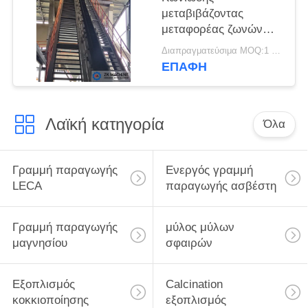
μεταβιβάζοντας
μεταφορέας ζωνών
γωνίας 90°
Διαπραγματεύσιμα MOQ:1 σύνολο
εξοπλισμού 300m3/H
ΕΠΑΦΉ
μεγάλος
Λαϊκή κατηγορία
Όλα
Γραμμή παραγωγής
Ενεργός γραμμή
LECA
παραγωγής ασβέστη
Γραμμή παραγωγής
μύλος μύλων
μαγνησίου
σφαιρών
Εξοπλισμός
Calcination
κοκκιοποίησης
εξοπλισμός