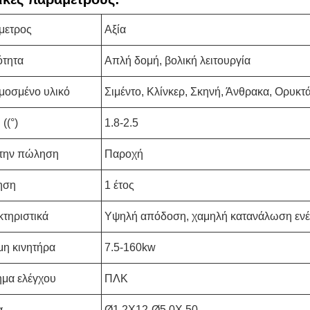
μετρος
Αξία
ότητα
Απλή δομή, βολική λειτουργία
μοσμένο υλικό
Σιμέντο, Κλίνκερ, Σκηνή, Άνθρακα, Ορυκτ
((°)
1.8-2.5
 την πώληση
Παροχή
ηση
1 έτος
τηριστικά
Υψηλή απόδοση, χαμηλή κατανάλωση ενέ
η κινητήρα
7.5-160kw
μα ελέγχου
ΠΛΚ
α
Ø1.2X12-Ø5.0X 50