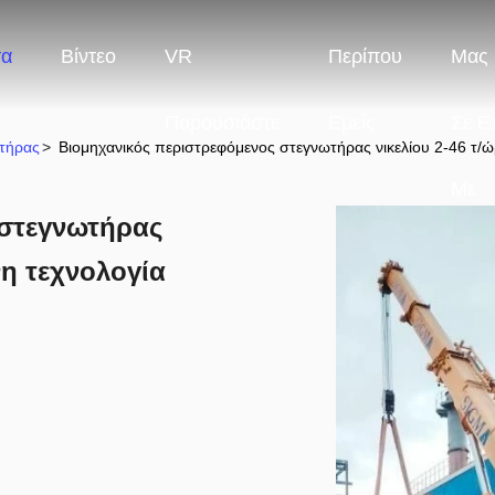
τα
Βίντεο
VR
Περίπου
Μας 
Παρουσιάστε
Εμείς
Σε Ε
ωτήρας
>
Βιομηχανικός περιστρεφόμενος στεγνωτήρας νικελίου 2-46 τ/
Με
 στεγνωτήρας
νη τεχνολογία