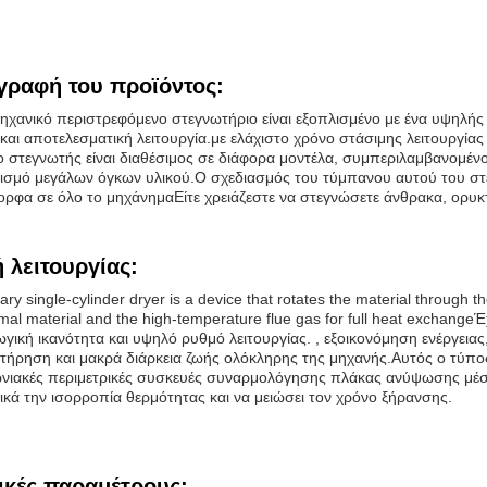
γραφή του προϊόντος:
μηχανικό περιστρεφόμενο στεγνωτήριο είναι εξοπλισμένο με ένα υψηλή
 και αποτελεσματική λειτουργία.με ελάχιστο χρόνο στάσιμης λειτουργία
ο στεγνωτής είναι διαθέσιμος σε διάφορα μοντέλα, συμπεριλαμβανομένο
ιρισμό μεγάλων όγκων υλικού.Ο σχεδιασμός του τύμπανου αυτού του στεγ
ορφα σε όλο το μηχάνημαΕίτε χρειάζεστε να στεγνώσετε άνθρακα, ορυκτά
 λειτουργίας:
ary single-cylinder dryer is a device that rotates the material through the
mal material and the high-temperature flue gas for full heat exchang
γική ικανότητα και υψηλό ρυθμό λειτουργίας. , εξοικονόμηση ενέργειας
ντήρηση και μακρά διάρκεια ζωής ολόκληρης της μηχανής.Αυτός ο τύπος 
νιακές περιμετρικές συσκευές συναρμολόγησης πλάκας ανύψωσης μέσα
ικά την ισορροπία θερμότητας και να μειώσει τον χρόνο ξήρανσης.
ικές παραμέτρους: