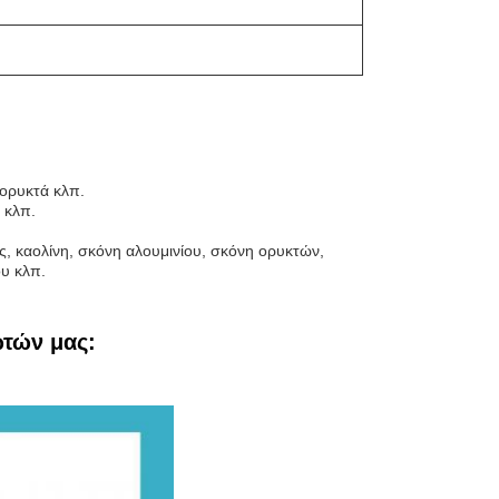
 ορυκτά κλπ.
 κλπ.
ης, καολίνη, σκόνη αλουμινίου, σκόνη ορυκτών,
ου κλπ.
ωτών μας: