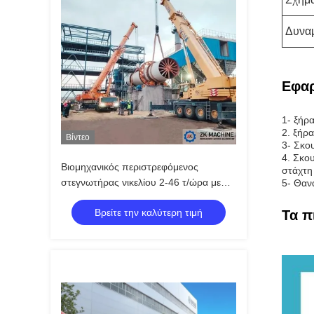
Δυναμ
Εφαρ
1- ξήρ
2. ξήρ
Βίντεο
3- Σκου
4. Σκου
Βιομηχανικός περιστρεφόμενος
στάχτη
στεγνωτήρας νικελίου 2-46 τ/ώρα με
5- Θαν
προηγμένη τεχνολογία στεγνώσεως
Βρείτε την καλύτερη τιμή
Τα π