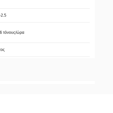
-2.5
6 τόνους/ώρα
τος