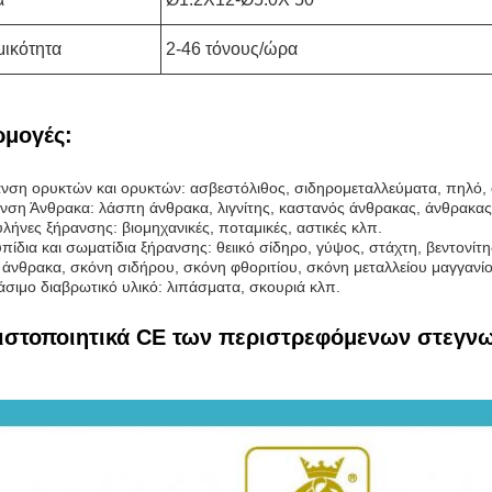
ικότητα
2-46 τόνους/ώρα
μογές:
ανση ορυκτών και ορυκτών: ασβεστόλιθος, σιδηρομεταλλεύματα, πηλό,
ανση Άνθρακα: λάσπη άνθρακα, λιγνίτης, καστανός άνθρακας, άνθρακας
λήνες ξήρανσης: βιομηχανικές, ποταμικές, αστικές κλπ.
πίδια και σωματίδια ξήρανσης: θειικό σίδηρο, γύψος, στάχτη, βεντονίτ
 άνθρακα, σκόνη σιδήρου, σκόνη φθοριτίου, σκόνη μεταλλείου μαγγανί
άσιμο διαβρωτικό υλικό: λιπάσματα, σκουριά κλπ.
ιστοποιητικά CE των περιστρεφόμενων στεγν