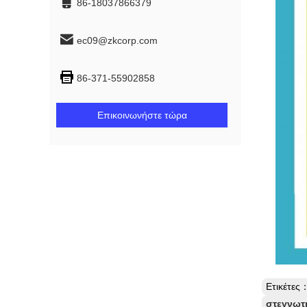
86-18037866379
ec09@zkcorp.com
86-371-55902858
Επικοινωνήστε τώρα
Ετικέτες
στεγνωτ