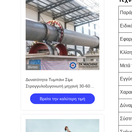
Παρά
Ειδικ
Εφαρ
Κλίση 
Μετά
Βίντεο
Εγγύ
Δυνατότητα Τυμπάνι Σίμε
Στρογγυλοξυγονωτή μηχανή 30-60
Χαρακ
λεπτά Χρόνος ξήρανσης 1,5m - 4m
Βρείτε την καλύτερη τιμή
Διαμέτρου
Δύναμ
Σύστη
Σχήμ