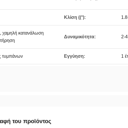
Κλίση ((°):
1.8
, χαμηλή κατανάλωση
Δυναμικότητα:
2-4
ντήρηση
ς τυμπάνων
Εγγύηση:
1 έ
αφή του προϊόντος