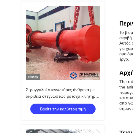
Περι
Το βιο
ακριβή
Αυτός 
για χε
ομοιόμ
έργο.
Αρχή
Βίντεο
The rot
the ani
Στρογγυλοί στεγνωτήρες άνθρακα με
παραγω
ακρίβεια στεγνώσεως με ισχύ κινητήρα
και συ
7,5-160 kW
από γω
σημαντ
Βρείτε την καλύτερη τιμή
Τεχν