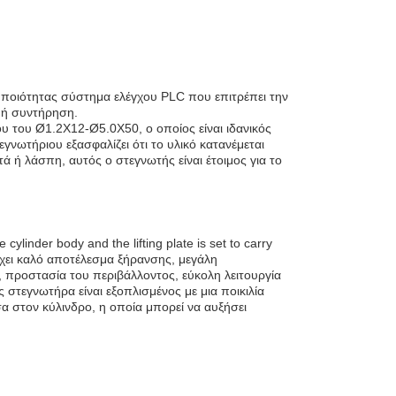
ς ποιότητας σύστημα ελέγχου PLC που επιτρέπει την
ς ή συντήρηση.
υ του Ø1.2X12-Ø5.0X50, ο οποίος είναι ιδανικός
νωτήριου εξασφαλίζει ότι το υλικό κατανέμεται
 ή λάσπη, αυτός ο στεγνωτής είναι έτοιμος για το
 cylinder body and the lifting plate is set to carry
eΈχει καλό αποτέλεσμα ξήρανσης, μεγάλη
, προστασία του περιβάλλοντος, εύκολη λειτουργία
στεγνωτήρα είναι εξοπλισμένος με μια ποικιλία
 στον κύλινδρο, η οποία μπορεί να αυξήσει