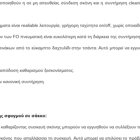
ατοποιηθούν η σε μη απευθείας σύνδεση σκόνη και η συντήρηση cleani
ματα είναι realiable λειτουργία, γρήγορη ταχύτητα on/off, χωρίς οποια
ν των FO πνευματική είναι ευκολότερη κατά τη διάρκεια της συντήρηση
 πινάκων από το εύκαμπτο δαχτυλίδι στην τσάντα. Αυτό μπορεί να εγγ
α απόδοση καθαρισμού ξεσκονίσματος.
ην κανονική συντήρηση.
ης σφυγμού σε σάκκο:
 καθαρίζοντας συσκευή σκόνης μπορούν να εγγυηθούν να συλλέξουν τ
ι σκόνης που απαλλάσσει τη συσκευή. Αυτό μπορεί να επιλύσει το πρ