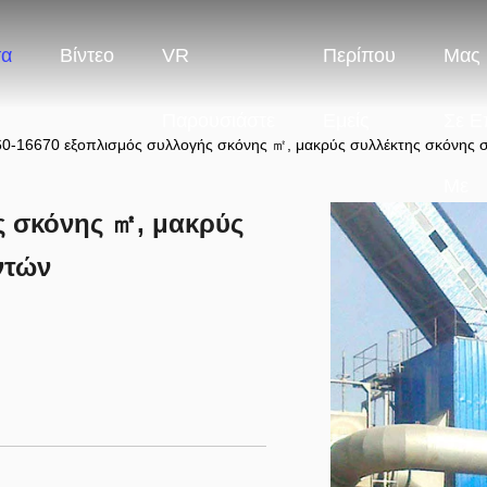
τα
Βίντεο
VR
Περίπου
Μας 
Παρουσιάστε
Εμείς
Σε Ε
0-16670 εξοπλισμός συλλογής σκόνης ㎡, μακρύς συλλέκτης σκόνης 
Με
ς σκόνης ㎡, μακρύς
ντών