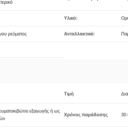
τερικό
Υλικό:
Ορ
νου ρεύματος
Ανταλλακτικά:
Παρ
Τιμή
Δι
υματοκιβώτιο εξαγωγής ή ως
Χρόνος παράδοσης
30 
τών