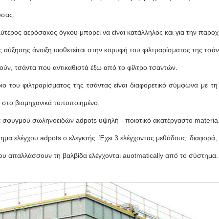
υσας.
λύτερος αερόσακος όγκου μπορεί να είναι κατάλληλος και για την παρο
ς αύξησης άνοιξη υιοθετείται στην κορυφή του φιλτραρίσματος της τσά
τούν, τσάντα που αντικαθιστά έξω από το φίλτρο τσαντών.
διο του φιλτραρίσματος της τσάντας είναι διαφορετικό σύμφωνα με τ
 στο βιομηχανικά τυποποιημένο.
α σφυγμού σωληνοειδών adpots υψηλή - ποιοτικό ακατέργαστο materia.
τημα ελέγχου adpots ο ελεγκτής. Έχει 3 ελέγχοντας μεθόδους: διαφορά,
ου απαλλάσσουν τη βαλβίδα ελέγχονται auotmatically από το σύστημα.