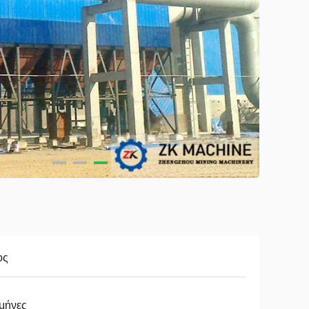
ος
μήνες