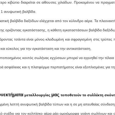
τερο κιβώτιο διαιρείται σε αίθουσες χιλιάδων. Προκειμένου να πραγμ
 1 ανυψωτική βαλβίδα.
ατική βαλβίδα διεξόδων ελέγχεται από τον κύλινδρο αέρα. Τα πλεονεκτή
 της οριζόντιας εγκατάστασης, η κάθετη εγκαταστάσεων βαλβίδα διεξόδω
ράροντας τσάντα είναι μόνος-κλειδωμένη και σφραγισμένη στις τρύπες
και εύκολος για την εγκατάσταση και την αντικατάσταση.
ιστοποιημένος κοντός σωλήνας εγχύσεων μπορεί να εγγυηθεί την τέλει
ρά ασφάλειας και η πλατφόρμα περπατήματος είναι εξοπλισμένες για τ
ονεκτήματα
μας
μεταλλουργίας
τοποθετούν το συλλέκτη σκόν
γμένη λεπτή ανυψωτική βαλβίδα τύπων και η σε μη απευθείας σύνδεση
ικό σχέδιο για τον κολπίσκο αέρα ρέει ομοιόμορφα χοάνη σωλήνων κα