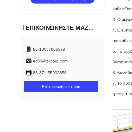
κάθε αίθο
3. Ο μεγα
ΕΠΙΚΟΙΝΩΝΉΣΤΕ ΜΑΖΊ ΜΑΣ
4. Ο τύπο
αντικαθισ
86-18037866379
5. Το σχέ
ec09@zkcorp.com
βασισμένο
6. Κοιλάδ
86-371-55902858
7. Το σύσ
Επικοινωνήστε τώρα
η τέφρα π