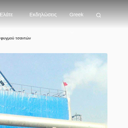
Ελάτε
Εκδηλώσεις
Greek
παφή
σφυγμού τσαντών