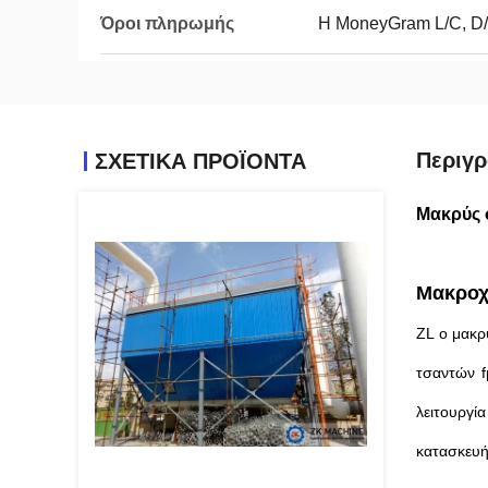
Όροι πληρωμής
Η MoneyGram L/C, D/A
Περιγρ
ΣΧΕΤΙΚΑ ΠΡΟΪΟΝΤΑ
Μακρύς 
Μακροχ
ZL ο μακρ
τσαντών f
λειτουργί
κατασκευή,