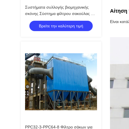
Συστήματα συλλογής βιομηχανικής
Αίτηση
σκόνης Σύστημα φίλτρου σακούλας με
υψηλή απόδοση καθαρισμού
Είναι κατά
Βρείτε την καλύτερη τιμή
PPC32-3-PPC64-8 Φίλτρο σάκων για