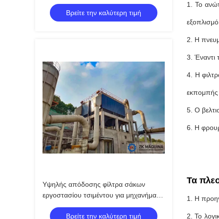
εργοστάσια τσιμέντου
1. Το ανώ
Βρείτε την καλύτερη τιμή
εξοπλισμό
2. Η πνευμ
3. Έναντι
4. Η φιλτ
εκπομπής 
5. Ο βελτ
6. Η φρου
Τα πλε
Υψηλής απόδοσης φίλτρα σάκων
εργοστασίου τσιμέντου για μηχανήματα
1. Η προη
εργοστασίων επεξεργασίας τσιμέντου
Βρείτε την καλύτερη τιμή
2. Το λογ