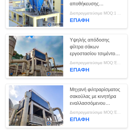
αποθήκευσης
ΖΗΤΉΣΤΕ
βιομηχανικής σκόνης για
Διαπραγματεύσιμα MOQ:1 σύνολο
εργοστάσια τσιμέντου
ΈΝΑ
ΕΠΑΦΉ
92
ΑΠΌΣΠΑΣΜΑ
Εξοπλισμός
Υψηλής απόδοσης
κοκκιοποίησης
φίλτρα σάκων
SITEMAP
εργοστασίου τσιμέντου
για μηχανήματα
Διαπραγματεύσιμα MOQ:Ένα σύνολο
ΠΟΛΙΤΙΚΉ
εργοστασίων
ΕΠΑΦΉ
επεξεργασίας τσιμέντου
ΑΠΟΡΡΉΤΟΥ
119
Μηχανή φιλτραρίσματος
Calcination
σακούλας με κινητήρα
εναλλασσόμενου
εξοπλισμός
ρεύματος για την
Διαπραγματεύσιμα MOQ:Ένα σύνολο
προώθηση εργοστασίου
ΕΠΑΦΉ
τσιμέντου με
συγκέντρωση σκόνης ≤