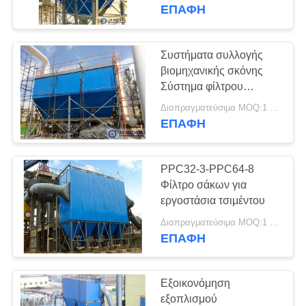
ΕΠΑΦΉ
ΓΎΡΟΣ
ΕΡΓΟΣΤΑΣΊΩΝ
Συστήματα συλλογής
19
βιομηχανικής σκόνης
Γραμμή παραγωγής
ΠΟΙΟΤΙΚΌΣ
Σύστημα φίλτρου
σακούλας με υψηλή
ΈΛΕΓΧΟΣ
μαγνησίου
Διαπραγματεύσιμα MOQ:1 σύνολο
απόδοση καθαρισμού
ΕΠΑΦΉ
ΜΑΣ
PPC32-3-PPC64-8
ΕΛΆΤΕ
Φίλτρο σάκων για
ΣΕ
εργοστάσια τσιμέντου
69
ΕΠΑΦΉ
Διαπραγματεύσιμα MOQ:1 σύνολο
μύλος μύλων
ΕΠΑΦΉ
ΜΕ
σφαιρών
Εξοικονόμηση
ΕΙΔΉΣΕΙΣ
εξοπλισμού