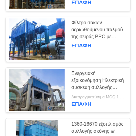
ΕΠΑΦΉ
57
εξοπλισμός
Φίλτρο σάκων
αεριωθούμενου παλμού
συλλογής σκόνης
της σειράς PPC με
κινητήρα εναλλακτικού
ΕΠΑΦΉ
ρεύματος 93-496m2
περιοχή φιλτραρίσματος
για βιομηχανική συλλογή
σκόνης
Ενεργειακή
39
εξοικονόμηση Ηλεκτρική
βιομηχανικός
συσκευή συλλογής
σκόνης από εργοστάσιο
περιστροφικός
Διαπραγματεύσιμα MOQ:1 ομάδα
ασβεστίου
ΕΠΑΦΉ
στεγνωτήρας
1360-16670 εξοπλισμός
συλλογής σκόνης ㎡,