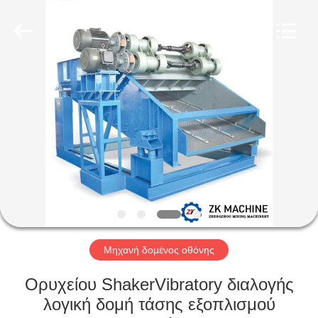
Machinery
CO.Ltd.
All
Rights
Reserved.
Developed
by
ECER
ΣΠΊΤΙ
ΠΡΟΪΌΝΤΑ
ΒΊΝΤΕΟ
VR
ΠΑΡΟΥΣΙΆΣΤΕ
Μηχανή δομένος οθόνης
ΠΕΡΊΠΟΥ
Ορυχείου ShakerVibratory διαλογής
ΕΜΕΊΣ
λογική δομή τάσης εξοπλισμού