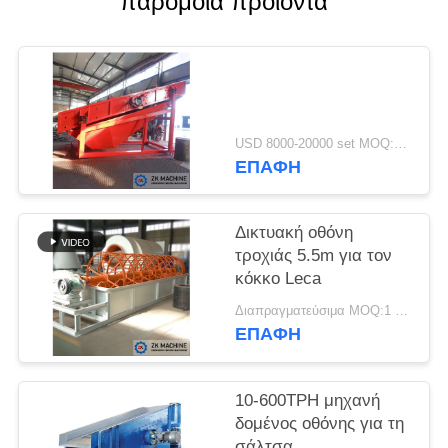
παρόμοια προϊόντα
ΖΗΤΉΣΤΕ
ΈΝΑ
ΑΠΌΣΠΑΣΜΑ
USD 8000-20000 set MOQ:1 σύνολο
SITEMAP
ΕΠΑΦΉ
ΠΟΛΙΤΙΚΉ
Δικτυακή οθόνη
τροχιάς 5.5m για τον
ΑΠΟΡΡΉΤΟΥ
κόκκο Leca
Διαπραγματεύσιμα MOQ:1 σύνολο
ΕΠΑΦΉ
10-600TPH μηχανή
δομένος οθόνης για τη
σάλτσα