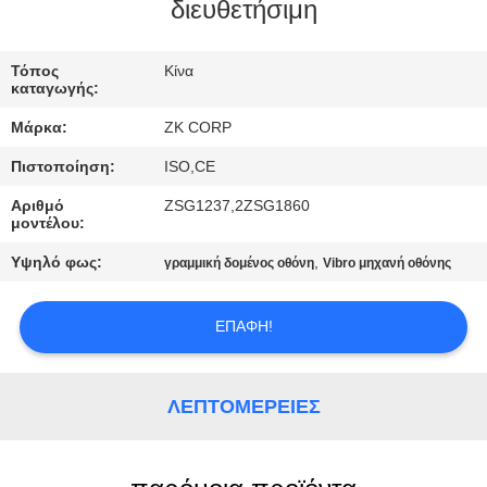
διευθετήσιμη
ΓΎΡΟΣ
ΕΡΓΟΣΤΑΣΊΩΝ
Τόπος
Κίνα
καταγωγής:
Μάρκα:
ZK CORP
ΠΟΙΟΤΙΚΌΣ
Πιστοποίηση:
ISO,CE
ΈΛΕΓΧΟΣ
Αριθμό
ZSG1237,2ZSG1860
μοντέλου:
ΜΑΣ
Υψηλό φως:
,
γραμμική δομένος οθόνη
Vibro μηχανή οθόνης
ΕΛΆΤΕ
ΣΕ
ΕΠΑΦΉ!
ΕΠΑΦΉ
ΜΕ
ΛΕΠΤΟΜΈΡΕΙΕΣ
ΕΙΔΉΣΕΙΣ