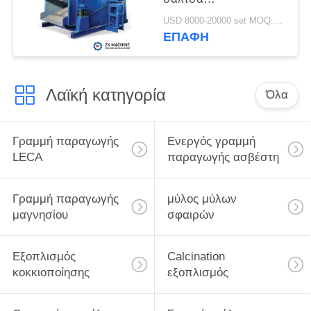
μεταλλεύματος
USD 8000-20000 set MOQ:1 σύνολο
ΕΠΑΦΉ
Λαϊκή κατηγορία
Όλα
Γραμμή παραγωγής
Ενεργός γραμμή
LECA
παραγωγής ασβέστη
Γραμμή παραγωγής
μύλος μύλων
μαγνησίου
σφαιρών
Εξοπλισμός
Calcination
κοκκιοποίησης
εξοπλισμός