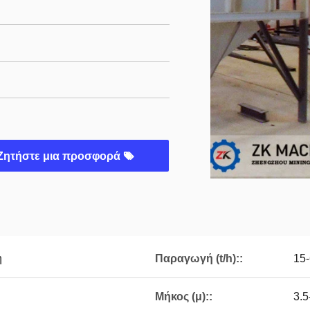
Ζητήστε μια προσφορά
η
Παραγωγή (t/h)::
15
Μήκος (μ)::
3.5