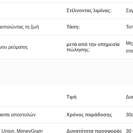
Στέλνοντας λιμένας:
Σαγ
μοποιώντας τη ζωή
Τάση:
Τοπ
Μηχ
μετά από την υπηρεσία
νου ρεύματος
πώλησης:
στο
Τιμή
Δι
rments αποστολών
Χρόνος παράδοσης
30
rn Union, MoneyGram
Δυνατότητα προσφοράς
30 