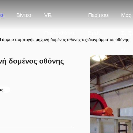
τα
Βίντεο
VR
Περίπου
Μας 
Παρουσιάστε
Εμείς
Σε Ε
 άμμου συμπαγής μηχανή δομένος οθόνης σχεδιαγράμματος οθόνης
Με
νή δομένος οθόνης
ος