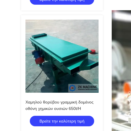
Χαμηλού θορύβου γραμμική δομένος
οθόνη χημικών ουσιών 650t/H
Βρείτε την καλύτερη τιμή