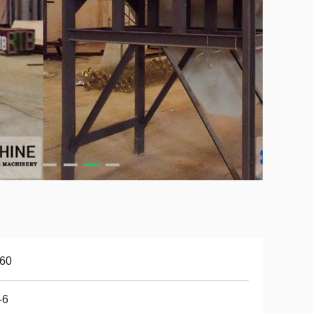
-60
-6