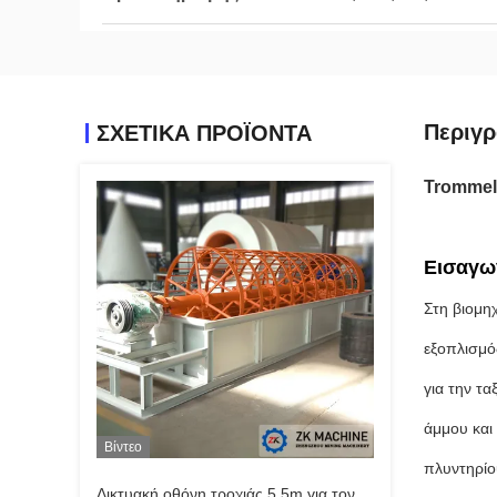
Περιγρ
ΣΧΕΤΙΚΑ ΠΡΟΪΟΝΤΑ
Trommel
Εισαγω
Στη βιομηχ
εξοπλισμό
για την τ
άμμου και
Βίντεο
πλυντηρίο
Δικτυακή οθόνη τροχιάς 5.5m για τον