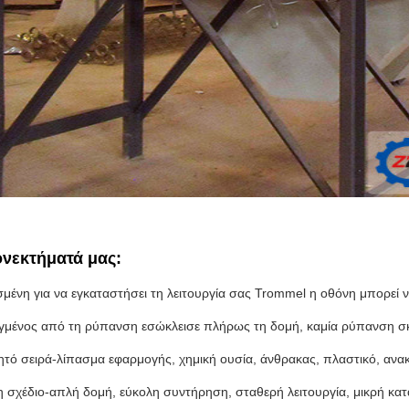
ονεκτήματά μας:
σμένη για να εγκαταστήσει τη λειτουργία σας Trommel η οθόνη μπορεί ν
γμένος από τη ρύπανση εσώκλεισε πλήρως τη δομή, καμία ρύπανση σκόνη
ητό σειρά-λίπασμα εφαρμογής, χημική ουσία, άνθρακας, πλαστικό, ανα
η σχέδιο-απλή δομή, εύκολη συντήρηση, σταθερή λειτουργία, μικρή κα