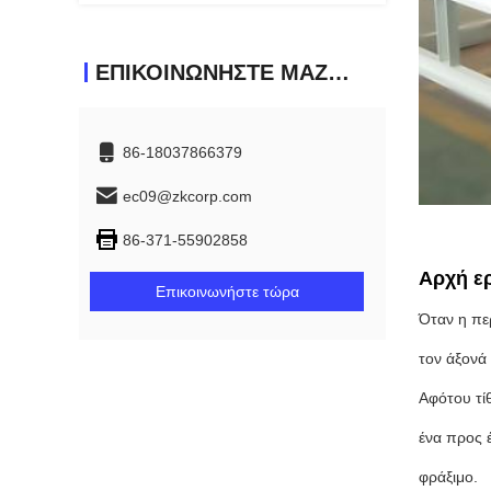
ΕΠΙΚΟΙΝΩΝΉΣΤΕ ΜΑΖΊ ΜΑΣ
86-18037866379
ec09@zkcorp.com
86-371-55902858
Αρχή ε
Επικοινωνήστε τώρα
Όταν η πε
τον άξονά
Αφότου τί
ένα προς 
φράξιμο.