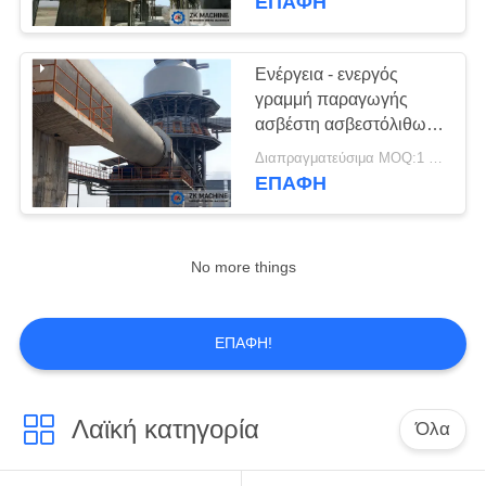
ΕΠΑΦΉ
υπολειμμάτων
ζαχαρότευτλων για την
παραγωγή
Ενέργεια - ενεργός
γραμμή παραγωγής
ασβέστη ασβεστόλιθων
800TPD αποταμίευσης
Διαπραγματεύσιμα MOQ:1 σύνολο
ΕΠΑΦΉ
No more things
ΕΠΑΦΉ!
Λαϊκή κατηγορία
Όλα