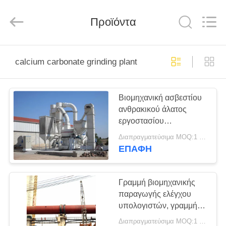
Machinery
CO.Ltd.
All
Προϊόντα
Rights
Reserved.
Developed
by
ECER
ΣΠΊΤΙ
calcium carbonate grinding plant
ΠΡΟΪΌΝΤΑ
Βιομηχανική ασβεστίου
ανθρακικού άλατος
ΒΊΝΤΕΟ
εργοστασίου
επεξεργασίας υψηλή
Διαπραγματεύσιμα MOQ:1 ομάδα
ζωή υπηρεσιών
VR
ΕΠΑΦΉ
ασφάλειας μακριά
ΠΑΡΟΥΣΙΆΣΤΕ
Γραμμή βιομηχανικής
ΠΕΡΊΠΟΥ
παραγωγής ελέγχου
υπολογιστών, γραμμή
ΕΜΕΊΣ
παραγωγής ανθρακικού
Διαπραγματεύσιμα MOQ:1 ομάδα