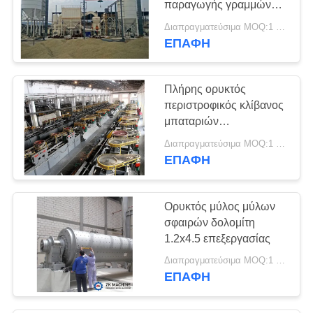
παραγωγής γραμμών
εύκολη ζωή υπηρεσιών
Διαπραγματεύσιμα MOQ:1 ομάδα
εγκατάστασης μακριά
ΕΠΑΦΉ
Πλήρης ορυκτός
περιστροφικός κλίβανος
μπαταριών
αποκατάστασης
Διαπραγματεύσιμα MOQ:1 ομάδα
μολύβδου γραμμών
ΕΠΑΦΉ
βιομηχανικής
παραγωγής
Ορυκτός μύλος μύλων
σφαιρών δολομίτη
1.2x4.5 επεξεργασίας
Διαπραγματεύσιμα MOQ:1 σύνολο
ΕΠΑΦΉ