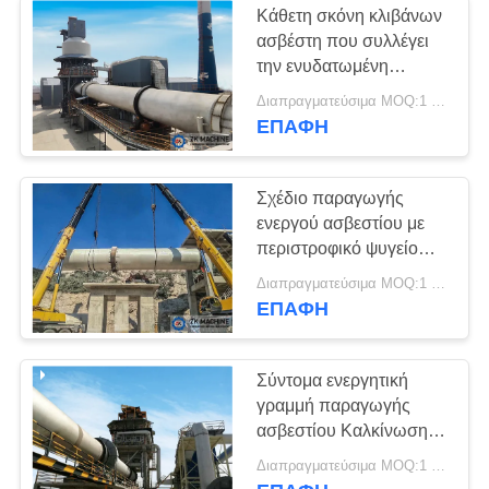
Κάθετη σκόνη κλιβάνων
ασβέστη που συλλέγει
την ενυδατωμένη
γραμμή παραγωγής
Διαπραγματεύσιμα MOQ:1 σύνολο
ασβέστη
ΕΠΑΦΉ
Σχέδιο παραγωγής
ενεργού ασβεστίου με
περιστροφικό ψυγείο
Απορρίπτεται τα
Διαπραγματεύσιμα MOQ:1 σύνολο
υπολείμματα ζάχαρης
ΕΠΑΦΉ
για την παραγωγή
ενυδατωμένου
ασβεστίου
Σύντομα ενεργητική
γραμμή παραγωγής
ασβεστίου Καλκίνωση
Διαδικασία
Διαπραγματεύσιμα MOQ:1 σύνολο
Απομάκρυνση