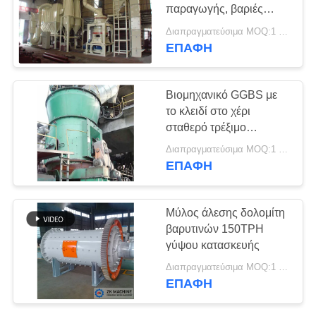
παραγωγής, βαριές
ΖΗΤΉΣΤΕ
αλέθοντας
Διαπραγματεύσιμα MOQ:1 ομάδα
εγκαταστάσεις σκονών
ΈΝΑ
ΕΠΑΦΉ
ανθρακικού άλατος
ΑΠΌΣΠΑΣΜΑ
ασβεστίου
Βιομηχανικό GGBS με
το κλειδί στο χέρι
SITEMAP
σταθερό τρέξιμο
απόδοσης γραμμών
Διαπραγματεύσιμα MOQ:1 ομάδα
ΠΟΛΙΤΙΚΉ
παραγωγής ανώτερο
ΕΠΑΦΉ
ΑΠΟΡΡΉΤΟΥ
Μύλος άλεσης δολομίτη
βαρυτινών 150TPH
γύψου κατασκευής
Διαπραγματεύσιμα MOQ:1 σύνολο
ΕΠΑΦΉ