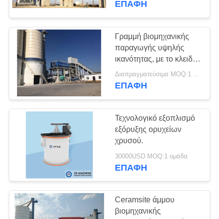
ΕΠΑΦΉ
Γραμμή βιομηχανικής
παραγωγής υψηλής
ικανότητας, με το κλειδί
στο χέρι γραμμή
Διαπραγματεύσιμα MOQ:1 ομάδα
παραγωγής GGBS
ΕΠΑΦΉ
Τεχνολογικό εξοπλισμό
εξόρυξης ορυχείων
χρυσού.
30000USD MOQ:1 ομάδα
ΕΠΑΦΉ
Ceramsite άμμου
βιομηχανικής