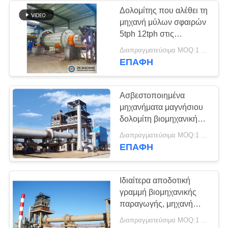
Δολομίτης που αλέθει τη
μηχανή μύλων σφαιρών
5tph 12tph στις
εγκαταστάσεις
Διαπραγματεύσιμα MOQ:1 σύνολο
ασβεστόλιθων
ΕΠΑΦΉ
Ασβεστοποιημένα
μηχανήματα μαγνήσιου
δολομίτη βιομηχανικής
παραγωγής υψηλής
Διαπραγματεύσιμα MOQ:1 ομάδα
αποδοτικότητας γραμμή
ΕΠΑΦΉ
Ιδιαίτερα αποδοτική
γραμμή βιομηχανικής
παραγωγής, μηχανή
περιστροφικών
Διαπραγματεύσιμα MOQ:1 ομάδα
κλιβάνων μαγνήσιου