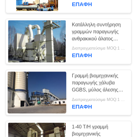
άλατος ασβεστίου
ΕΠΑΦΉ
ΓΎΡΟΣ
ΕΡΓΟΣΤΑΣΊΩΝ
Κατάλληλη συντήρηση
γραμμών παραγωγής
ΠΟΙΟΤΙΚΌΣ
ανθρακικού άλατος
ασβεστίου μεγάλης
ΈΛΕΓΧΟΣ
Διαπραγματεύσιμα MOQ:1 ομάδα
περιεκτικότητας
ΕΠΑΦΉ
ΜΑΣ
Γραμμή βιομηχανικής
ΕΛΆΤΕ
παραγωγής χάλυβα
ΣΕ
GGBS, μύλος άλεσης
γραμμών παραγωγής
ΕΠΑΦΉ
Διαπραγματεύσιμα MOQ:1 ομάδα
σκονών σκουριάς
ΕΠΑΦΉ
ΜΕ
1-40 T/H γραμμή
ΕΙΔΉΣΕΙΣ
βιομηχανικής